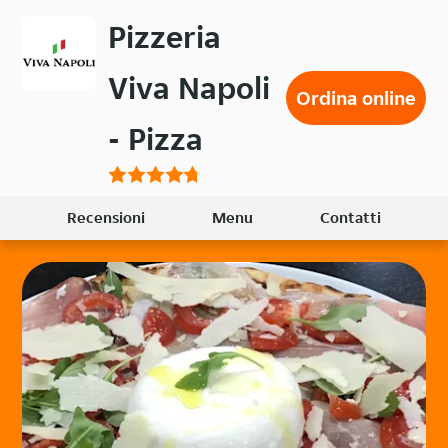
Passa
Pizzeria
al
contenuto
Viva Napoli
principale
Ordina online
- Pizza
Recensioni
Menu
Contatti